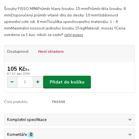
Šrouby FISSO MINIPrůměr hlavy šroubu: 15 mmPrůměr těla šroubu: 8
mmDoporučený průměr vrtané díry do desky: 10 mmVzdálenost
upevnění ode zdi: 6 mmTloušťka upevňovaného materiálu: 1 - 4
mmMaximální nosnost jednoho šroubu 15 kgMateriál: mosaz !!Cena
uvedena za 1 kus, nikoli za sadu!!
celý popis
Dostupnost
Není skladem
105 Kč
/
ks
87 Kč
bez DPH
Přidat do košíku
Číslo produktu:
FN1506
Kompletní specifikace
Komentáře
0