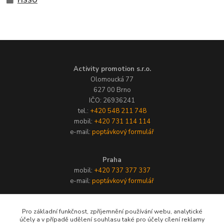
FISSO
Activity promotion s.r.o.
Olomoucká 77
627 00 Brno
IČO: 26936241
tel.:
+420 548 211 748
mobil:
+420 731 114 114
e-mail:
poptávkový formulář
Praha
mobil:
+420 737 377 337
e-mail:
poptávkový formulář
Activity Slovakia s.r.o.
Pro základní funkčnost, zpříjemnění používání webu, analytické
účely a v případě udělení souhlasu také pro účely cílení reklamy