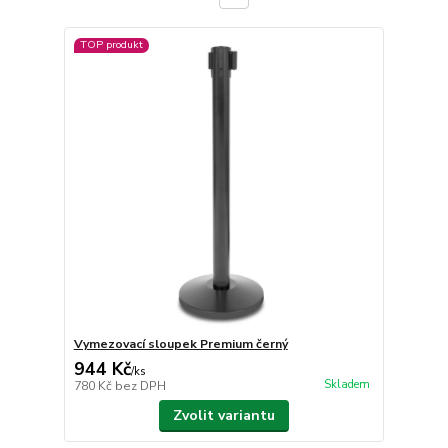
TOP produkt
Vymezovací sloupek Premium černý
944 Kč
/
ks
Skladem
780 Kč
bez DPH
Zvolit variantu