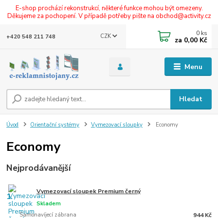
E-shop prochází rekonstrukcí, některé funkce mohou být omezeny.
Děkujeme za pochopení. V případě potřeby pište na obchod@activity.cz
0
ks
CZK
+420 548 211 748
za
0,00 Kč
Menu
Hledat
Úvod
Orientační systémy
Vymezovací sloupky
Economy
Economy
Nejprodávanější
Vymezovací sloupek Premium černý
1.
Skladem
Samonavíjecí zábrana
944 Kč