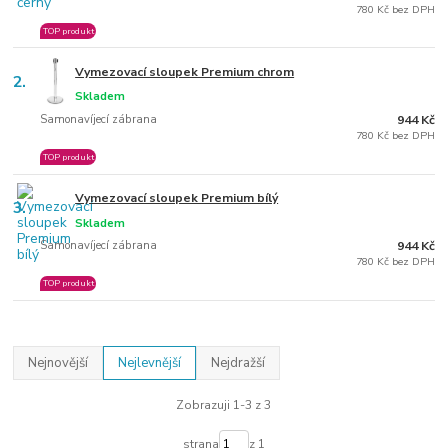
780 Kč bez DPH
TOP produkt
Vymezovací sloupek Premium chrom
2.
Skladem
Samonavíjecí zábrana
944 Kč
780 Kč bez DPH
TOP produkt
Vymezovací sloupek Premium bílý
3.
Skladem
Samonavíjecí zábrana
944 Kč
780 Kč bez DPH
TOP produkt
Nejnovější
Nejlevnější
Nejdražší
Zobrazuji 1-3 z 3
strana
z 1