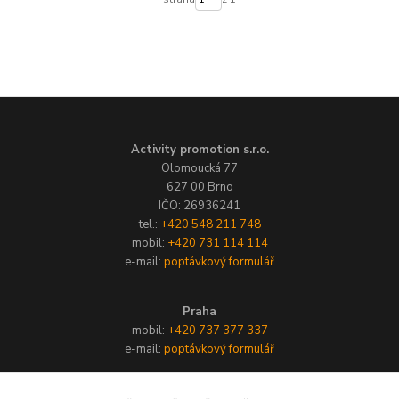
Activity promotion s.r.o.
Olomoucká 77
627 00 Brno
IČO: 26936241
tel.:
+420 548 211 748
mobil:
+420 731 114 114
e-mail:
poptávkový formulář
Praha
mobil:
+420 737 377 337
e-mail:
poptávkový formulář
Activity Slovakia s.r.o.