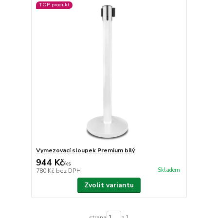
TOP produkt
Vymezovací sloupek Premium bílý
944 Kč
/
ks
Skladem
780 Kč
bez DPH
Zvolit variantu
strana
z 1