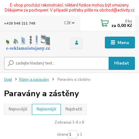
E-shop prochází rekonstrukcí, některé funkce mohou být omezeny.
Děkujeme za pochopení. V případě potřeby pište na obchod@activity.cz
0
ks
CZK
+420 548 211 748
za
0,00 Kč
Menu
Hledat
Úvod
Rámy a paravány
Paravány a zástěny
Paravány a zástěny
Nejnovější
Nejlevnější
Nejdražší
Zobrazuji 1-6 z 6
strana
z 1