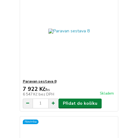
Paravan sestava 8
7 922 Kč
/
ks
Skladem
6 547 Kč
bez DPH
Přidat do košíku
Novinka