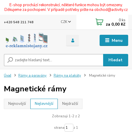
E-shop prochází rekonstrukcí, některé funkce mohou být omezeny.
Děkujeme za pochopení. V případě potřeby pište na obchod@activity.cz
0
ks
CZK
+420 548 211 748
za
0,00 Kč
Menu
Hledat
Úvod
Rámy a paravány
Rámy na plakáty
Magnetické rámy
Magnetické rámy
Nejnovější
Nejlevnější
Nejdražší
Zobrazuji 1-2 z 2
strana
z 1