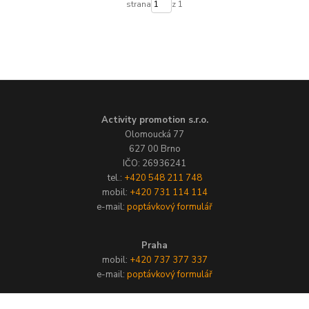
strana
z 1
Activity promotion s.r.o.
Olomoucká 77
627 00 Brno
IČO: 26936241
tel.:
+420 548 211 748
mobil:
+420 731 114 114
e-mail:
poptávkový formulář
Praha
mobil:
+420 737 377 337
e-mail:
poptávkový formulář