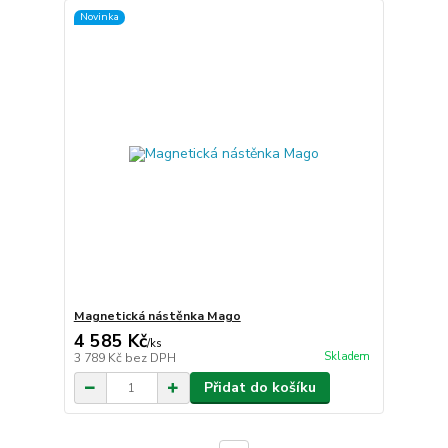
Novinka
Magnetická nástěnka Mago
4 585 Kč
/
ks
Skladem
3 789 Kč
bez DPH
Přidat do košíku