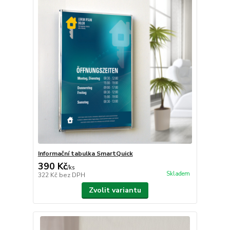
Informační tabulka SmartQuick
390 Kč
/
ks
Skladem
322 Kč
bez DPH
Zvolit variantu