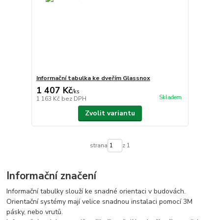
Informační tabulka ke dveřím Glassnox
1 407 Kč
/
ks
Skladem
1 163 Kč
bez DPH
Zvolit variantu
strana
z 1
Informační značení
Informační tabulky slouží ke snadné orientaci v budovách.
Orientační systémy mají velice snadnou instalaci pomocí 3M
pásky, nebo vrutů.