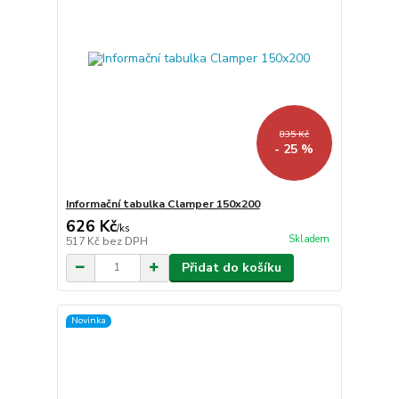
835 Kč
- 25 %
Informační tabulka Clamper 150x200
626 Kč
/
ks
Skladem
517 Kč
bez DPH
Přidat do košíku
Novinka