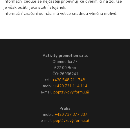
Informační cedule se nejčastěji připevňují ke dveřím, či na zdi, lze
je však pužít i jako stolní stojánek.
Informační značení od nás, má velice snadnou výměnu motivů.
Activity promotion s.r.o.
Olomoucká 77
627 00 Brno
IČO: 26936241
tel.:
+420 548 211 748
mobil:
+420 731 114 114
e-mail:
poptávkový formulář
Praha
mobil:
+420 737 377 337
e-mail:
poptávkový formulář