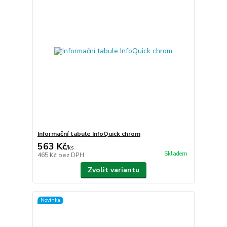
Informační tabule InfoQuick chrom
563 Kč
/
ks
Skladem
465 Kč
bez DPH
Zvolit variantu
Novinka