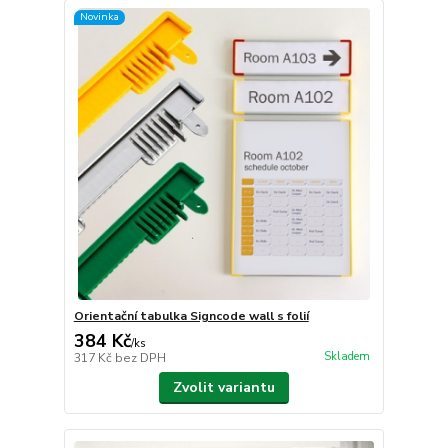
Novinka
Orientační tabulka Signcode wall s folií
384 Kč
/
ks
Skladem
317 Kč
bez DPH
Zvolit variantu