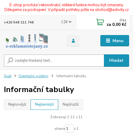
E-shop prochází rekonstrukcí, některé funkce mohou být omezeny.
Děkujeme za pochopení. V případě potřeby pište na obchod@activity.cz
0
ks
CZK
+420 548 211 748
za
0,00 Kč
Menu
Hledat
Úvod
Orientační systémy
Informační tabulky
Informační tabulky
Nejnovější
Nejlevnější
Nejdražší
Zobrazuji 1-11 z 11
strana
z 1