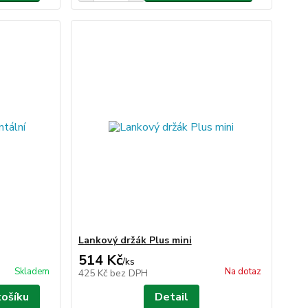
Lankový držák Plus mini
514 Kč
/
ks
Skladem
Na dotaz
425 Kč
bez DPH
košíku
Detail