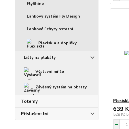
FlyShine
Lankový systém Fly Design
Lankové úchyty ostatní
Plexiskla a doplňky
Lišty na plakáty
Výstavní mříže
Závěsný systém na obrazy
Plexisk
Totemy
639 K
Příslušenství
528 Kč
b