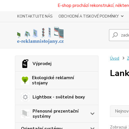
E-shop prochází rekonstrukcí, někt
KONTAKTUJTE NÁS
OBCHODNÍ A TISKOVÉ PODMÍNKY
Úvod
Z
Výprodej
Lank
Ekologické reklamní
stojany
Lightbox - světelné boxy
Přenosné prezentační
Nejnově
systémy
Zobrazuji 
Orientační systémy