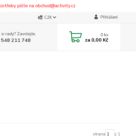
potřeby pište na obchod@activity.cz
Přihlášení
CZK
 si rady? Zavolejte.
0
ks
za
0,00 Kč
 548 211 748
strana
z 1