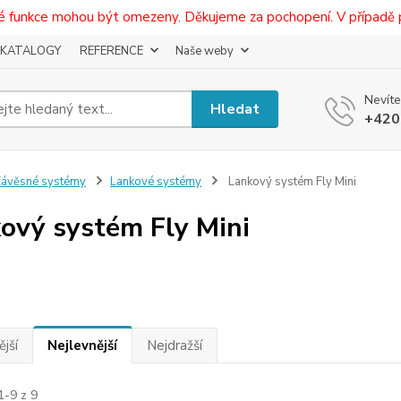
eré funkce mohou být omezeny. Děkujeme za pochopení. V případě 
KATALOGY
REFERENCE
Naše weby
Nevíte
Hledat
+420
ávěsné systémy
Lankové systémy
Lankový systém Fly Mini
ový systém Fly Mini
jší
Nejlevnější
Nejdražší
1-9 z 9