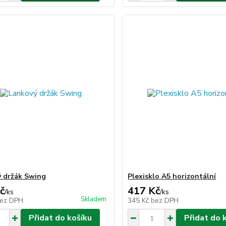
 držák Swing
Plexisklo A5 horizontální
č
417 Kč
/
ks
/
ks
Skladem
ez DPH
345 Kč
bez DPH
Přidat do košíku
Přidat do 