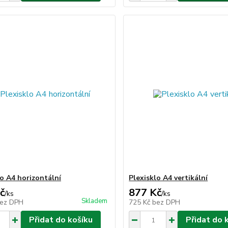
lo A4 horizontální
Plexisklo A4 vertikální
č
877 Kč
/
ks
/
ks
Skladem
ez DPH
725 Kč
bez DPH
Přidat do košíku
Přidat do 