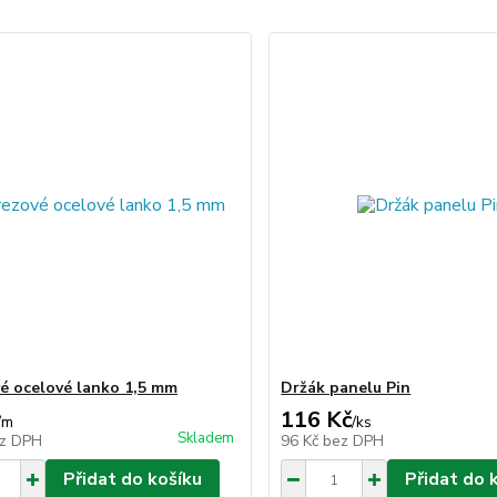
é ocelové lanko 1,5 mm
Držák panelu Pin
116 Kč
/
m
/
ks
Skladem
z DPH
96 Kč
bez DPH
Přidat do košíku
Přidat do 