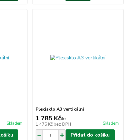
Plexisklo A3 vertikální
1 785 Kč
/
ks
Skladem
Skladem
1 475 Kč
bez DPH
košíku
Přidat do košíku