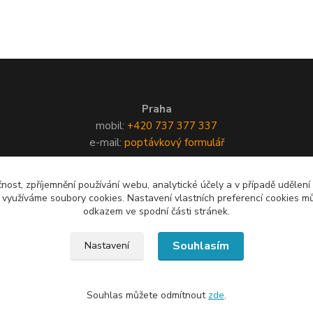
Praha
mobil:
+420 737 377 337
e-mail:
poptávkový formulář
čnost, zpříjemnění používání webu, analytické účely a v případě udělení
y využíváme soubory cookies. Nastavení vlastních preferencí cookies mů
odkazem ve spodní části stránek.
Souhlasím
Nastavení
Souhlas můžete odmítnout
zde
.