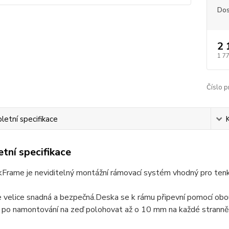
Dos
2 
1 7
Číslo p
etní specifikace
tní specifikace
rame je neviditelný montážní rámovací systém vhodný pro tenké 
 velice snadná a bezpečná.Deska se k rámu připevní pomocí obou
i po namontování na zeď polohovat až o 10 mm na každé stranně