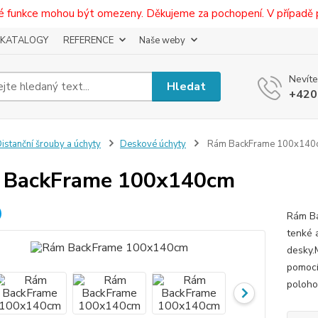
eré funkce mohou být omezeny. Děkujeme za pochopení. V případě 
KATALOGY
REFERENCE
Naše weby
Nevíte
Hledat
+420
istanční šrouby a úchyty
Deskové úchyty
Rám BackFrame 100x140
 BackFrame 100x140cm
Rám Ba
tenké a
desky.
pomocí
poloho