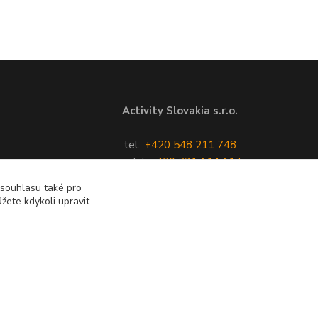
Activity Slovakia s.r.o.
tel.:
+420 548 211 748
mobil:
+420 731 114 114
e-mail:
poptávkový formulář
 souhlasu také pro
žete kdykoli upravit
Vytvořeno na
Eshop-rychle.cz