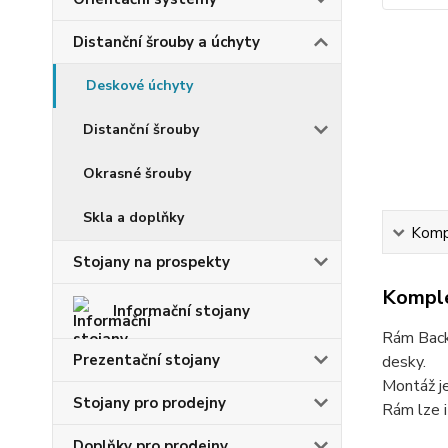
Distanční šrouby a úchyty
Deskové úchyty
Distanční šrouby
Okrasné šrouby
Skla a doplňky
Kompl
Stojany na prospekty
Komple
Informační stojany
Rám BackF
Prezentační stojany
desky.
Montáž je
Stojany pro prodejny
Rám lze 
Doplňky pro prodejny