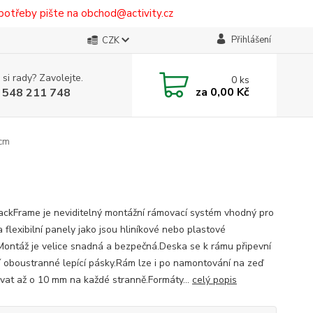
potřeby pište na obchod@activity.cz
Přihlášení
CZK
 si rady? Zavolejte.
0
ks
za
0,00 Kč
 548 211 748
cm
ckFrame je neviditelný montážní rámovací systém vhodný pro
 flexibilní panely jako jsou hliníkové nebo plastové
Montáž je velice snadná a bezpečná.Deska se k rámu připevní
 oboustranné lepící pásky.Rám lze i po namontování na zeď
vat až o 10 mm na každé stranně.Formáty...
celý popis