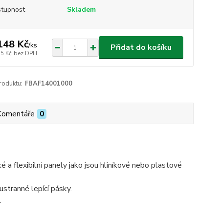
tupnost
Skladem
148 Kč
/
ks
Přidat do košíku
75 Kč
bez DPH
roduktu:
FBAF14001000
Komentáře
0
a flexibilní panely jako jsou hliníkové nebo plastové
stranné lepící pásky.
.