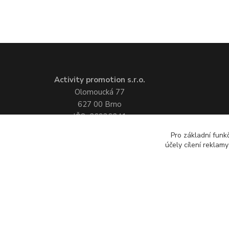
Activity promotion s.r.o.
Olomoucká 77
627 00 Brno
IČO: 26936241
tel.:
+420 548 211 748
Pro základní funk
mobil:
+420 731 114 114
účely cílení reklam
e-mail:
poptávkový formulář