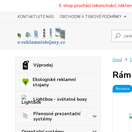
E-shop prochází rekonstrukcí, někt
KONTAKTUJTE NÁS
OBCHODNÍ A TISKOVÉ PODMÍNKY
Úvod
D
Výprodej
Rám
Ekologické reklamní
stojany
Novinka
Lightbox - světelné boxy
Přenosné prezentační
systémy
Orientační systémy