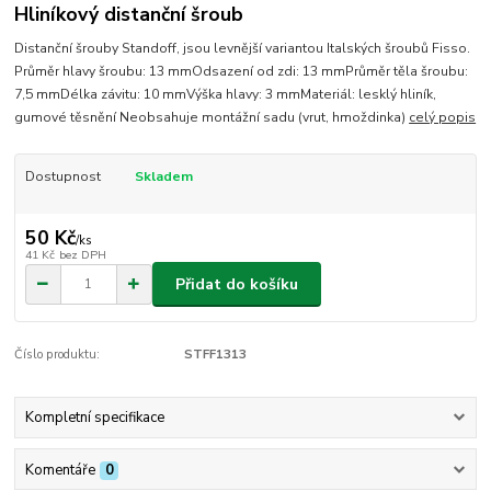
Hliníkový distanční šroub
Distanční šrouby Standoff, jsou levnější variantou Italských šroubů Fisso.
Průměr hlavy šroubu: 13 mmOdsazení od zdi: 13 mmPrůměr těla šroubu:
7,5 mmDélka závitu: 10 mmVýška hlavy: 3 mmMateriál: lesklý hliník,
gumové těsnění Neobsahuje montážní sadu (vrut, hmoždinka)
celý popis
Dostupnost
Skladem
50 Kč
/
ks
41 Kč
bez DPH
Přidat do košíku
Číslo produktu:
STFF1313
Kompletní specifikace
Komentáře
0