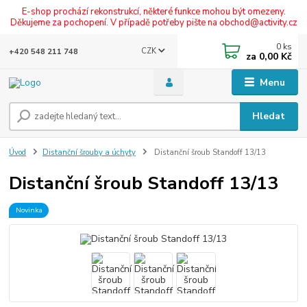
E-shop prochází rekonstrukcí, některé funkce mohou být omezeny.
Děkujeme za pochopení. V případě potřeby pište na obchod@activity.cz
0
ks
CZK
+420 548 211 748
za
0,00 Kč
Menu
Hledat
Úvod
Distanční šrouby a úchyty
Distanční šroub Standoff 13/13
Distanční šroub Standoff 13/13
Novinka