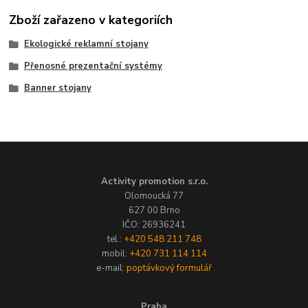
Zboží zařazeno v kategoriích
Ekologické reklamní stojany
Přenosné prezentační systémy
Banner stojany
Activity promotion s.r.o.
Olomoucká 77
627 00 Brno
IČO: 26936241
tel.:
+420 548 211 748
mobil:
+420 731 114 114
e-mail:
poptávkový formulář
Praha