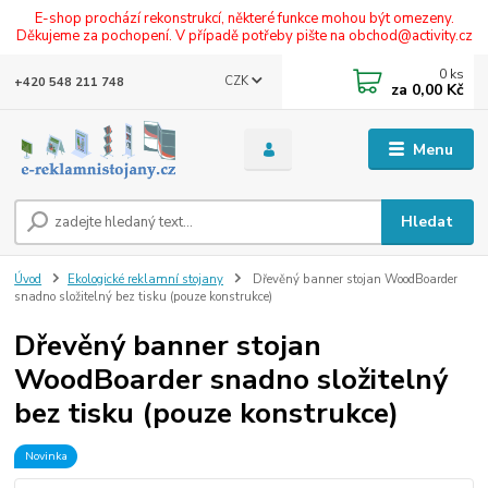
E-shop prochází rekonstrukcí, některé funkce mohou být omezeny.
Děkujeme za pochopení. V případě potřeby pište na obchod@activity.cz
0
ks
CZK
+420 548 211 748
za
0,00 Kč
Menu
Hledat
Úvod
Ekologické reklamní stojany
Dřevěný banner stojan WoodBoarder
snadno složitelný bez tisku (pouze konstrukce)
Dřevěný banner stojan
WoodBoarder snadno složitelný
bez tisku (pouze konstrukce)
Novinka