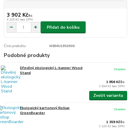
3 902 Kč
/
ks
3 225 Kč
bez DPH
Přidat do košíku
Číslo produktu:
WBMU1950900
Podobné produkty
Dřevěný ekologický L-banner Wood
Skladem
Stand
1 856 Kč
/
ks
1 534 Kč
bez DPH
Zvolit variantu
Ekologický kartonový Rollup
Skladem
GreenBoarder
1 359 Kč
/
ks
1 123 Kč
bez DPH