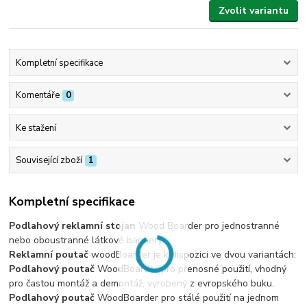
Zvolit variantu
Kompletní specifikace
Komentáře
0
Ke stažení
Související zboží
1
Kompletní specifikace
Podlahový reklamní stojan
Wood Boarder pro jednostranné
nebo oboustranné látkové bannery.
Reklamní poutač
woodBoarder je k dispozici ve dvou variantách:
Podlahový poutač
WoodBoarder pro přenosné použití, vhodný
pro častou montáž a demontáž, vyrobený z evropského buku.
Podlahový poutač
WoodBoarder pro stálé použití na jednom