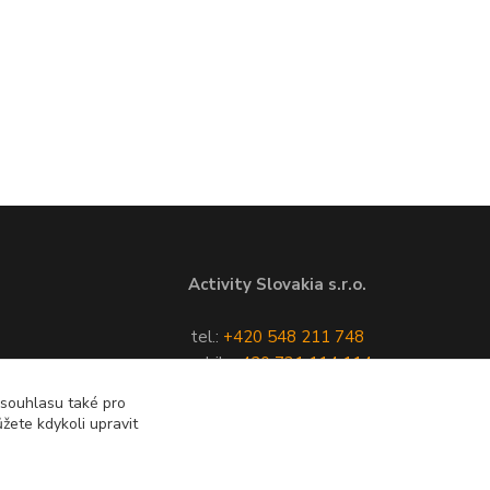
Activity Slovakia s.r.o.
tel.:
+420 548 211 748
mobil:
+420 731 114 114
e-mail:
poptávkový formulář
 souhlasu také pro
žete kdykoli upravit