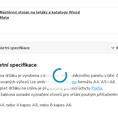
Nástěnný stojan na letáky a katalogy Wood
Mate
etní specifikace
tní specifikace
na držáku je vyrobena z kompozitního hliníkového panelu v bílé,
zovaných výřezů lze umístit
kapsy Dacapo
formátu A4, A5 i A6.
plet držáku na stěnu je připevněný pomocí úchytu
PixFix
.
šablona usnadní vyznačení otvorů pro vrtání pouhým přitlačením
A4, nebo 4 kapes A5, nebo 8 kapes A6