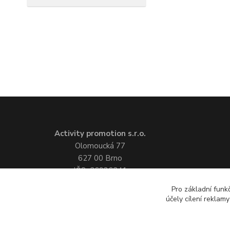
Activity promotion s.r.o.
Olomoucká 77
627 00 Brno
IČO: 26936241
tel.:
+420 548 211 748
Pro základní funk
mobil:
+420 731 114 114
účely cílení reklam
e-mail:
poptávkový formulář