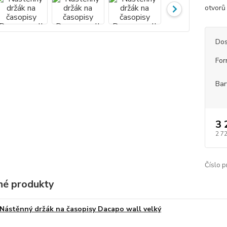
otvorů 
Dos
For
Bar
3 
2 7
Číslo p
é produkty
Nástěnný držák na časopisy Dacapo wall velký