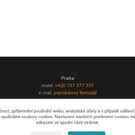
Praha
mobil:
+420 737 377 337
e-mail:
poptávkový formulář
čnost, zpříjemnění používání webu, analytické účely a v případě udělení
y využíváme soubory cookies. Nastavení vlastních preferencí cookies mů
odkazem ve spodní části stránek.