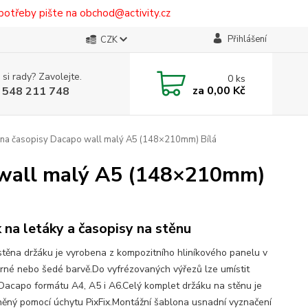
potřeby pište na obchod@activity.cz
Přihlášení
CZK
 si rady? Zavolejte.
0
ks
za
0,00 Kč
 548 211 748
 na časopisy Dacapo wall malý A5 (148×210mm) Bílá
 wall malý A5 (148×210mm)
 na letáky a časopisy na stěnu
stěna držáku je vyrobena z kompozitního hliníkového panelu v
černé nebo šedé barvě.Do vyfrézovaných výřezů lze umístit
Dacapo formátu A4, A5 i A6.Celý komplet držáku na stěnu je
něný pomocí úchytu PixFix.Montážní šablona usnadní vyznačení