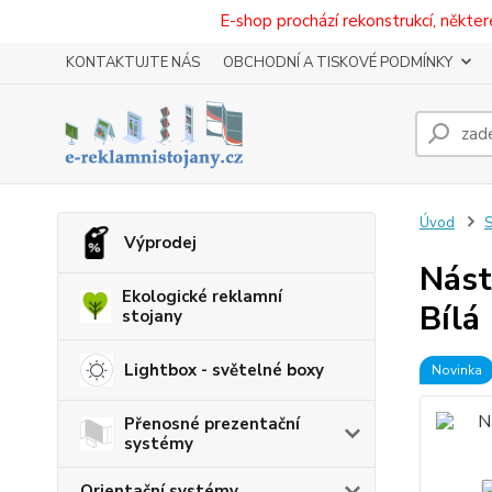
E-shop prochází rekonstrukcí, někt
KONTAKTUJTE NÁS
OBCHODNÍ A TISKOVÉ PODMÍNKY
Úvod
S
Výprodej
Nást
Ekologické reklamní
Bílá
stojany
Lightbox - světelné boxy
Novinka
Přenosné prezentační
systémy
Orientační systémy