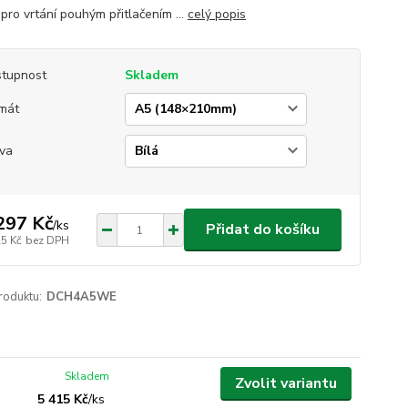
pro vrtání pouhým přitlačením ...
celý popis
tupnost
Skladem
mát
va
297 Kč
/
ks
Přidat do košíku
25 Kč
bez DPH
roduktu:
DCH4A5WE
Skladem
Zvolit variantu
5 415 Kč
/
ks