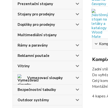
Prezentační stojany
Stojany pro prodejny
Doplňky pro prodejny
Multimediální stojany
Kompl
Rámy a paravány
Reklamní poutače
Komple
Vitriny
Zadní stě
Do vyfré
Vymezovací sloupky
Celý kom
Montážní 
Bezpečnostní tabulky
4 kapes 
Outdoor systémy