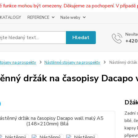
eré funkce mohou být omezeny. Děkujeme za pochopení. V případě 
KATALOGY
REFERENCE
Naše weby
Nevíte
Hledat
+420
tojany na prospekty
Nástěnné stojany na prospekty
Nástěnný držák
ěnný držák na časopisy Dacapo
Džák
Zadní 
bílé, 
kapsy 
připev