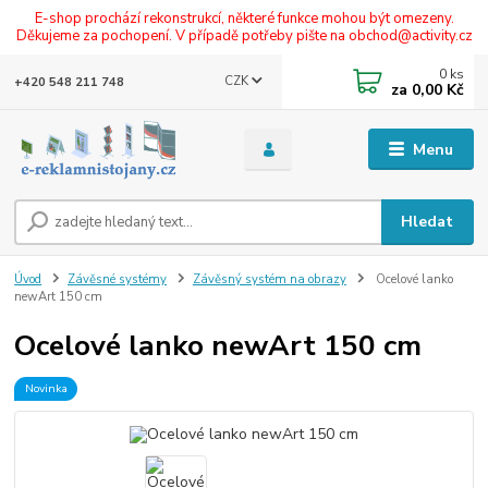
E-shop prochází rekonstrukcí, některé funkce mohou být omezeny.
Děkujeme za pochopení. V případě potřeby pište na obchod@activity.cz
0
ks
CZK
+420 548 211 748
za
0,00 Kč
Menu
Hledat
Úvod
Závěsné systémy
Závěsný systém na obrazy
Ocelové lanko
newArt 150 cm
Ocelové lanko newArt 150 cm
Novinka