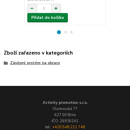
Přidat do košíku
Přidat d
Zboží zařazeno v kategoriích
Závěsný systém na obrazy
Activity promotion s.r.o.
Olomoucká 77
627 00 Brno
IČO: 26936241
tel.:
+420 548 211 748