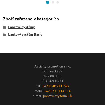
Zboží zařazeno v kategoriích
Lankové systémy
Lankový systém Basic
Activity promotion s.r.o.
Olomoucká 77
627 00 Brno
IČO: 26936241
tel.:
+420 548 211 748
mobil:
+420 731 114 114
e-mail:
poptávkový formulář