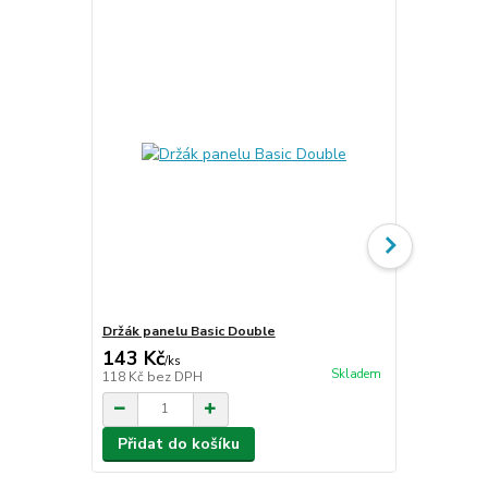
Držák panelu Basic Double
Držák panelu
143 Kč
98 Kč
/
ks
/
ks
Skladem
118 Kč
bez DPH
81 Kč
bez D
Přidat do košíku
Přidat d