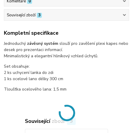
Komentáře
0
Související zboží
3
Kompletní specifikace
Jednoduchý
závěsný systém
slouží pro zavěšení plexi kapes nebo
desek pro prezentaci informací.
Minimalistický a elegantní hliníkový vzhled úchytů.
Set obsahuje:
2 ks uchycení lanka do zdi
1 ks ocelové lano délky 300 cm
Tloušťka ocelového lana: 1,5 mm
Související zboží
3