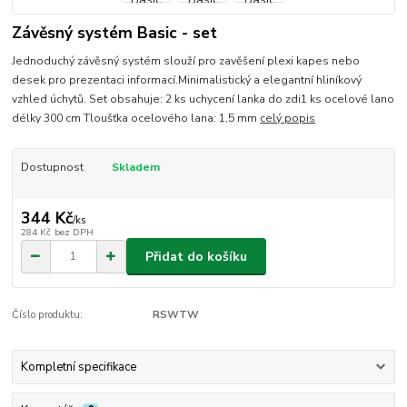
Závěsný systém Basic - set
Jednoduchý závěsný systém slouží pro zavěšení plexi kapes nebo
desek pro prezentaci informací.Minimalistický a elegantní hliníkový
vzhled úchytů. Set obsahuje: 2 ks uchycení lanka do zdi1 ks ocelové lano
délky 300 cm Tloušťka ocelového lana: 1,5 mm
celý popis
Dostupnost
Skladem
344 Kč
/
ks
284 Kč
bez DPH
Přidat do košíku
Číslo produktu:
RSWTW
Kompletní specifikace