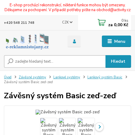
E-shop prochází rekonstrukcí, některé funkce mohou být omezeny.
Děkujeme za pochopení. V případě potřeby pište na obchod@activity.cz
0
ks
CZK
+420 548 211 748
za
0,00 Kč
Menu
Hledat
Úvod
Závěsné systémy
Lankové systémy
Lankový systém Basic
Závěsný systém Basic zeď-zeď
Závěsný systém Basic zeď-zeď